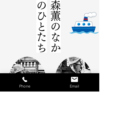
ち
森
薫
の
な
か
の
ひ
と
た
​なりたい。
一人前に
師匠を卒業して
​出会いました。
天職に
初めて僕の
Phone
Email