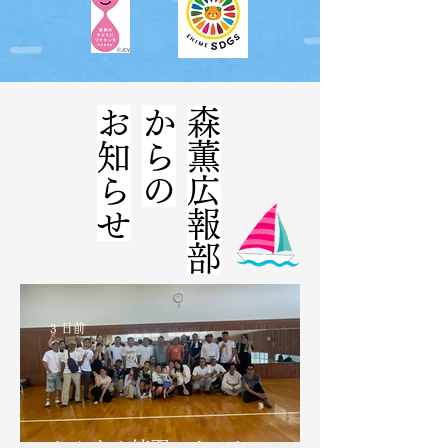
お知らせ
からの
​森薫広報部
3 日前