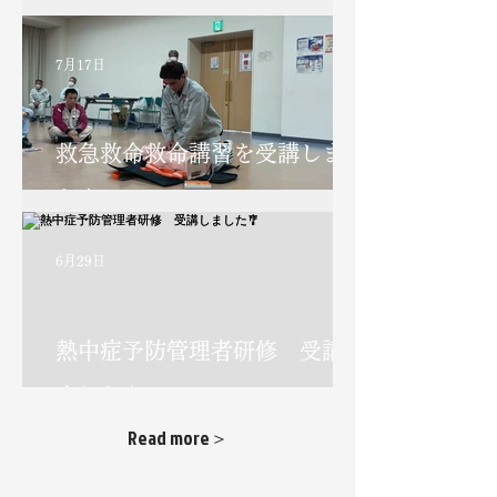
おんまく練習スタート★
7月17日
救急救命救命講習を受講しまし
た！
6月29日
熱中症予防管理者研修 受講し
ました🎐
Read more＞