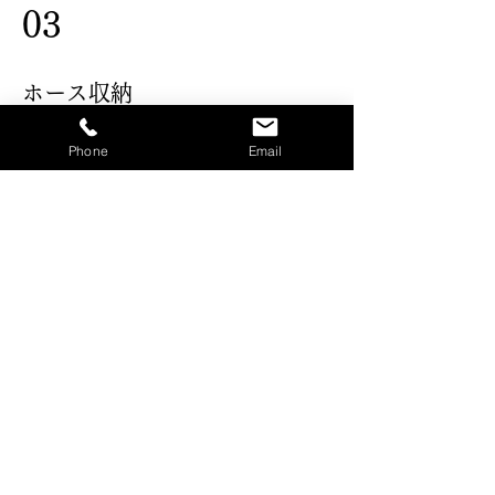
03
​ホース収納
Phone
Email
ここはプロジェクトの説明部分です。
サイト訪問者が作品や背景を理解でき
るよう、簡単に説明しましょう。「テ
キストを編集」またはテキストボック
スをクリックしてください。