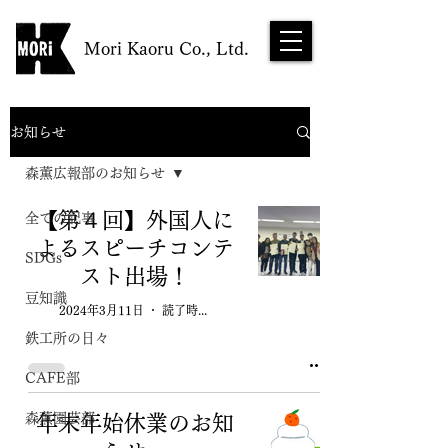
Mori Kaoru Co., Ltd.
お知らせ
森薫広報部のお知らせ
【第４回】外国人に
全ての記事
よるスピーチコンテ
SDGs
スト出場！
豆知識
2024年3月11日
読了時間: 1分
鉄工所の日々
CAFE部
森薫園芸部
年末年始休業のお知