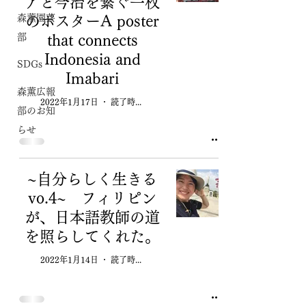
アと今治を繋ぐ一枚
森薫園芸
のポスターA poster
部
that connects
Indonesia and
SDGs
Imabari
森薫広報
2022年1月17日
読了時間: 4分
部のお知
らせ
~自分らしく生きる
vo.4~ フィリピン
が、日本語教師の道
を照らしてくれた。
2022年1月14日
読了時間: 2分