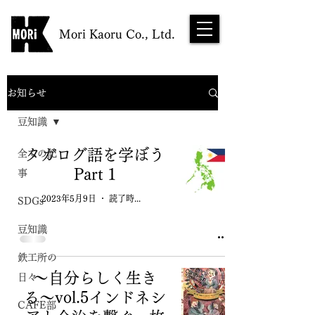
Mori Kaoru Co., Ltd.
お知らせ
豆知識
タガログ語を学ぼう
全ての記
Part 1
事
2023年5月9日
読了時間: 1分
SDGs
豆知識
鉄工所の
〜自分らしく生き
日々
る〜vol.5インドネシ
CAFE部