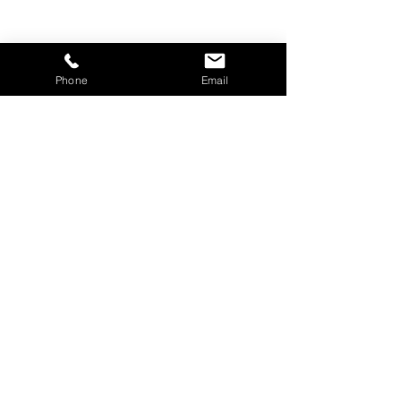
Phone
Email
コメント
救急救命救命講習を受
熱中症予防管理者
コメントを追加…
講しました！
修 受講しました
株式会社森薫
Mori Kaoru Co., Ltd.