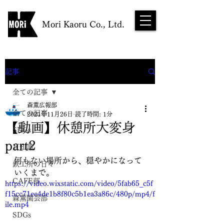
Mori Kaoru Co., Ltd.
NEWS
記事
全ての記事
森薫広報部
全ての記事
2021年11月26日
読了時間: 1分
【動画】休憩所大変身
SDGs
part2
豆知識
何もない場所から、穏やかになって
鉄工所の日々
いくまで。
CAFE部
https://video.wixstatic.com/video/5fab65_c5f
f15cc71ee4de1b8f80c5b1ea3a86c/480p/mp4/f
森薫園芸部
ile.mp4
SDGs