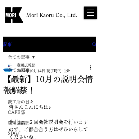
Mori Kaoru Co., Ltd.
NEWS
記事
全ての記事
森薫広報部
全ての記事
2024年10月14日
読了時間: 1分
【最新】10月の説明会情
SDGs
報解禁！
豆知識
鉄工所の日々
皆さんこんにちは♪
CAFE部
今月は、２回会社説明会を行います
森薫園芸部
ので、ご都合合う方はぜひいらして
SDGs
くださいね。