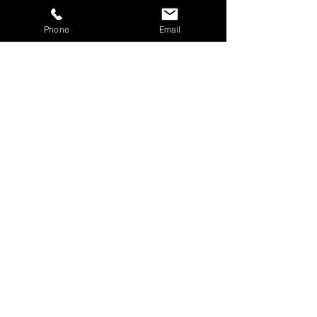
Phone
Email
コメント
救急救命救命講習を受
熱中症予防管理者
コメントを追加…
講しました！
修 受講しました