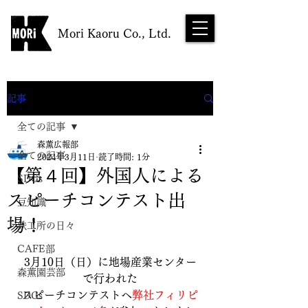
Mori Kaoru Co., Ltd.
NEWS
記事
全ての記事
森薫広報部
全ての記事
2024年3月11日
読了時間: 1分
【第４回】外国人による
SDGs
スピーチコンテスト出
豆知識
場！
鉄工所の日々
CAFE部
3月10日（日）に地場産業センター
森薫園芸部
で行われた
スピーチコンテストへ
弊社フィリピ
SDGs