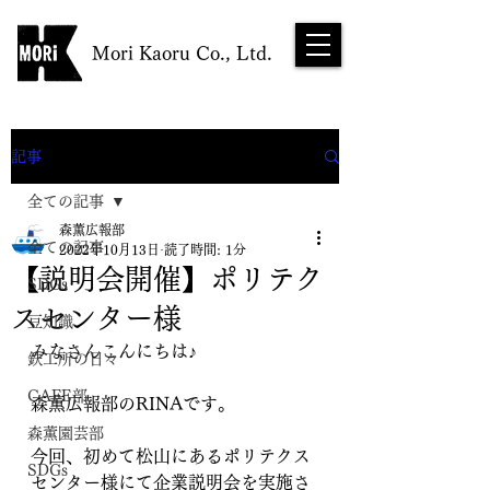
Mori Kaoru Co., Ltd.
NEWS
記事
全ての記事
森薫広報部
全ての記事
2022年10月13日
読了時間: 1分
【説明会開催】ポリテク
SDGs
スセンター様
豆知識
みなさんこんにちは♪
鉄工所の日々
CAFE部
森薫広報部のRINAです。
森薫園芸部
今回、初めて松山にあるポリテクス
SDGs
センター様にて企業説明会を実施さ