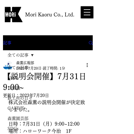
Mori Kaoru Co., Ltd.
NEWS
記事
全ての記事
森薫広報部
全ての記事
2023年7月20日
読了時間: 1分
【説明会開催】7月31日
SDGs
9:00~
豆知識
更新日：
2023年7月20日
鉄工所の日々
株式会社森薫の説明会開催が決定致
CAFE部
しました。
森薫園芸部
日時：7月31日（月）9:00~12:00
SDGs
場所：ハローワーク今治　1F