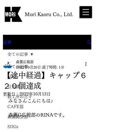
Mori Kaoru Co., Ltd.
NEWS
記事
全ての記事
森薫広報部
全ての記事
2022年9月20日
読了時間: 1分
【途中経過】キャップ６
SDGs
２０個達成
豆知識
更新日：
2022年10月13日
鉄工所の日々
みなさんこんにちは♪
CAFE部
森薫G広報部のRINAです。
森薫園芸部
SDGs