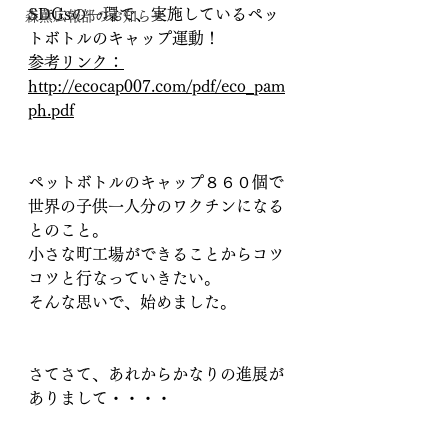
SDGsの一環で、実施しているペッ
森薫広報部のお知らせ
トボトルのキャップ運動！
参考リンク：
http://ecocap007.com/pdf/eco_pam
ph.pdf
ペットボトルのキャップ８６０個で
世界の子供一人分のワクチンになる
とのこと。
小さな町工場ができることからコツ
コツと行なっていきたい。
そんな思いで、始めました。
さてさて、あれからかなりの進展が
ありまして・・・・