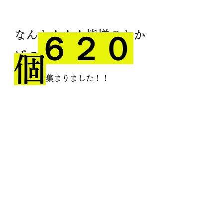
なんと！！！皆様のおか
６２０
げで
個
集まりました！！