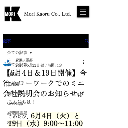
Mori Kaoru Co., Ltd.
NEWS
記事
全ての記事
森薫広報部
全ての記事
2025年5月22日
読了時間: 1分
【6月4日＆19日開催】今
SDGs
治ハローワークでのミニ
豆知識
会社説明会のお知らせ🌿
鉄工所の日々
こんにちは！
CAFE部
森薫園芸部
6月4日（火）と
このたび、
19日（水）9:00～11:00
SDGs