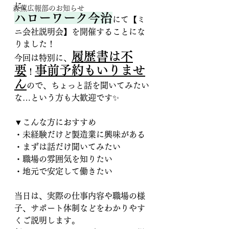
に、
森薫広報部のお知らせ
ハローワーク今治
にて【ミ
ニ会社説明会】を開催することにな
りました！
履歴書は不
今回は特別に、
要
事前予約もいりませ
！
ん
ので、ちょっと話を聞いてみたい
な…という方も大歓迎です✨
▼こんな方におすすめ
・未経験だけど製造業に興味がある
・まずは話だけ聞いてみたい
・職場の雰囲気を知りたい
・地元で安定して働きたい
当日は、実際の仕事内容や職場の様
子、サポート体制などをわかりやす
くご説明します。