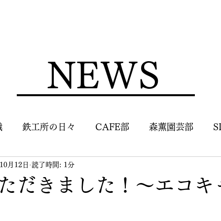
NEWS
識
鉄工所の日々
CAFE部
森薫園芸部
S
年10月12日
読了時間: 1分
ただきました！〜エコキ