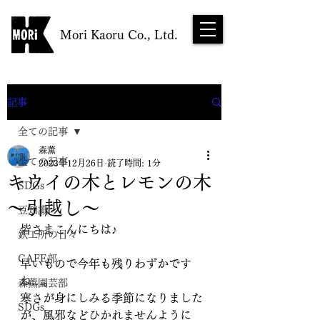
Mori Kaoru Co., Ltd.
NEWS
記事
全ての記事
森薫
全ての記事
2023年12月26日
読了時間: 1分
キウイの木とレモンの木
SDGs
～引越し～
豆知識
皆さまこんにちは♪
鉄工所の日々
CAFE部
早いもので今年も残りわずかです
ね…。
森薫園芸部
寒さが身にしみる季節になりました
SDGs
が、風邪などひかれませんように