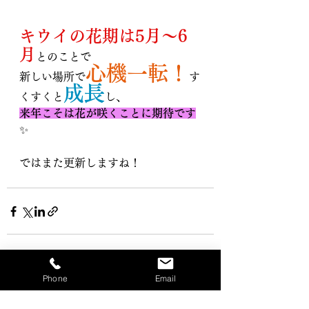
キウイの花期は5月～6
月
とのことで
心機一転！
新しい場所で
す
成長
くすくと
し、
来年こそは花が咲くことに期待です
✨
ではまた更新しますね！
Phone
Email
すべて表示
最新記事