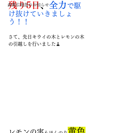
残り5日
、
全力
で駆
森薫広報部のお知らせ
け抜けていきましょ
う！！
さて、先日キウイの木とレモンの木
の引越しを行いました🧹
黄色
レモンの実
もほんのり