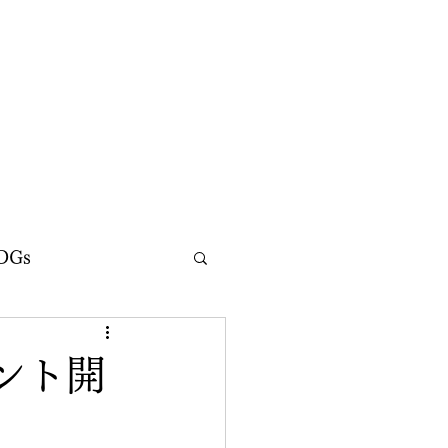
DGs
ント開