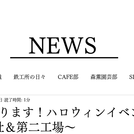
NEWS
識
鉄工所の日々
CAFE部
森薫園芸部
S
日
読了時間: 1分
ります！ハロウィンイベ
社＆第二工場～