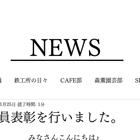
NEWS
識
鉄工所の日々
CAFE部
森薫園芸部
S
年1月25日
読了時間: 1分
員表彰を行いました。
みなさんこんにちは♪