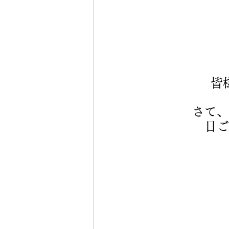
皆
さて、
日ご