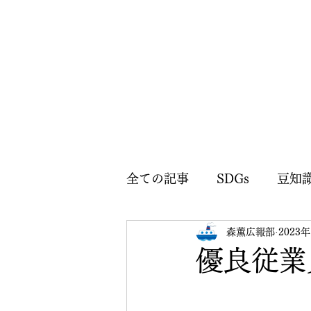
全ての記事
SDGs
豆知
森薫広報部
2023
森薫広報部のお知らせ
優良従業