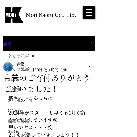
Mori Kaoru Co., Ltd.
NEWS
記事
全ての記事
森薫
全ての記事
2024年1月30日
読了時間: 1分
古着のご寄付ありがとう
SDGs
ございました！
豆知識
皆さま、こんにちは！
鉄工所の日々
CAFE部
2024年がスタートし早くも1月が終
わろうとしています😮
森薫園芸部
早いですね・・・笑
SDGs
2月も頑張っていきましょう！！