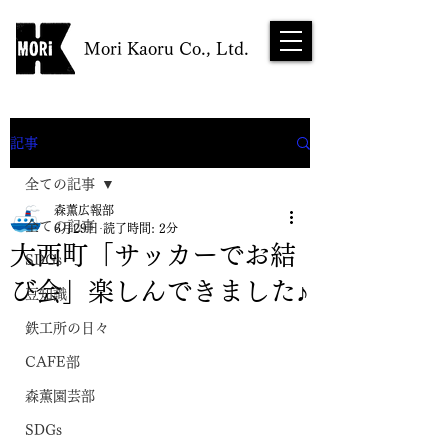
Mori Kaoru Co., Ltd.
NEWS
記事
全ての記事
森薫広報部
全ての記事
6月29日
読了時間: 2分
大西町「サッカーでお結
SDGs
び会」楽しんできました♪
豆知識
鉄工所の日々
CAFE部
森薫園芸部
SDGs