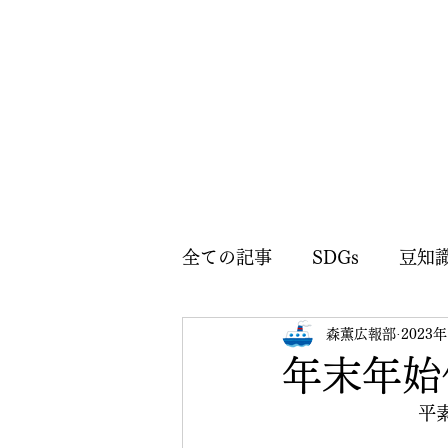
全ての記事
SDGs
豆知
森薫広報部
2023
森薫広報部のお知らせ
年末年始
平