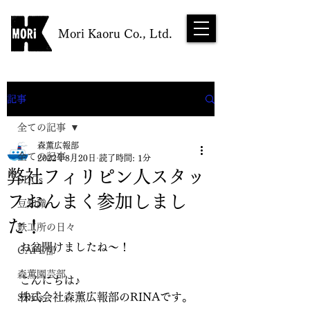
Mori Kaoru Co., Ltd.
NEWS
記事
全ての記事
森薫広報部
全ての記事
2022年8月20日
読了時間: 1分
弊社フィリピン人スタッ
SDGs
フおんまく参加しまし
豆知識
た！
鉄工所の日々
お盆開けましたね〜！
CAFE部
森薫園芸部
こんにちは♪
株式会社森薫広報部のRINAです。
SDGs