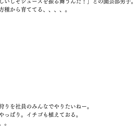
しいしそジュースを振る舞うんだ！」との園芸部男子。
方種から育ててる、、、、。
狩りを社員のみんなでやりたいねー。
やっぱり。イチゴも植えておる。
、。