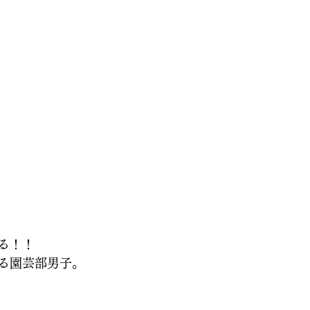
る！！
る園芸部男子。