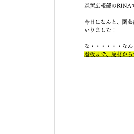
森薫広報部のRINA
今日はなんと、園芸
いりました！
な・・・・・・なん
看板まで、廃材から