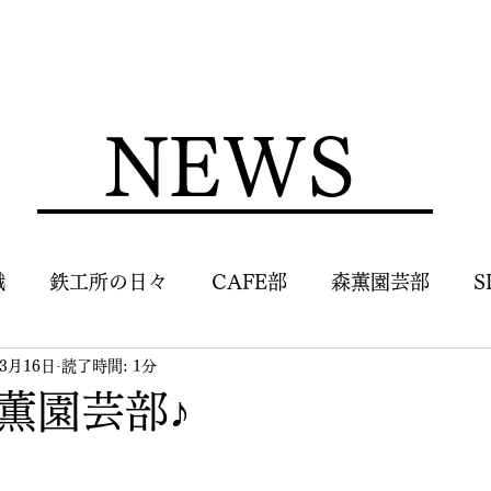
NEWS
識
鉄工所の日々
CAFE部
森薫園芸部
S
年3月16日
読了時間: 1分
薫園芸部♪