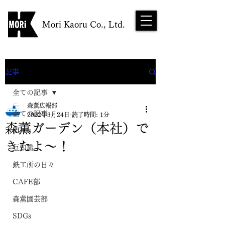
Mori Kaoru Co., Ltd.
NEWS
記事
全ての記事
森薫広報部
全ての記事
2022年3月24日
読了時間: 1分
森薫ガーデン（本社）で
SDGs
きたよ〜！
豆知識
鉄工所の日々
CAFE部
森薫園芸部
SDGs