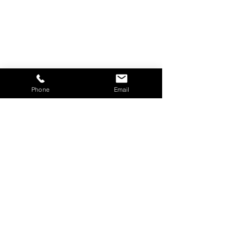
Phone
Email
ってわけで、
「遊びも、仕事
も、全力で！」
是非、温かいご声援これから
もよろしくお願いいたします
＾＾