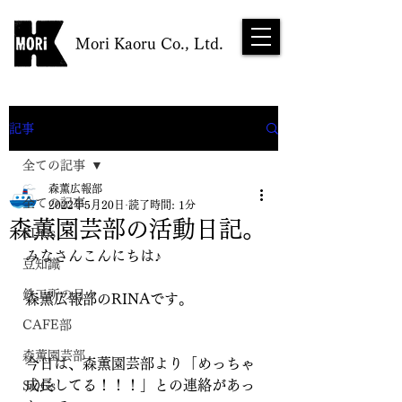
Mori Kaoru Co., Ltd.
NEWS
記事
全ての記事
森薫広報部
全ての記事
2022年5月20日
読了時間: 1分
森薫園芸部の活動日記。
SDGs
みなさんこんにちは♪
豆知識
鉄工所の日々
森薫広報部のRINAです。
CAFE部
森薫園芸部
今日は、森薫園芸部より「めっちゃ
成長してる！！！」との連絡があっ
SDGs