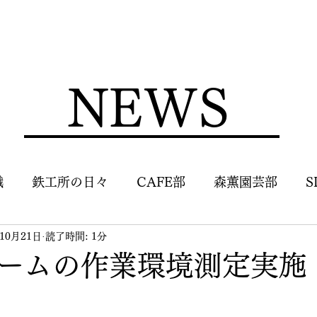
NEWS
識
鉄工所の日々
CAFE部
森薫園芸部
S
年10月21日
読了時間: 1分
ームの作業環境測定実施