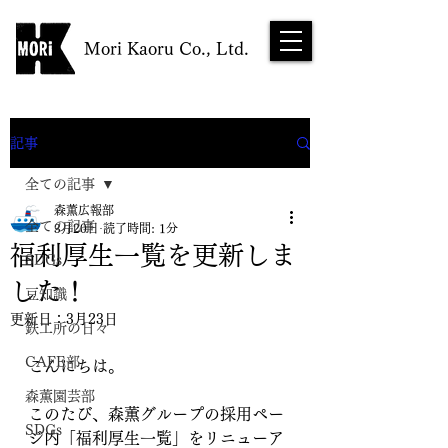
Mori Kaoru Co., Ltd.
NEWS
記事
全ての記事
森薫広報部
全ての記事
3月20日
読了時間: 1分
福利厚生一覧を更新しま
SDGs
した！
豆知識
更新日：
3月23日
鉄工所の日々
CAFE部
こんにちは。
森薫園芸部
このたび、森薫グループの採用ペー
SDGs
ジ内「福利厚生一覧」をリニューア