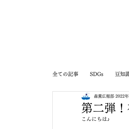
全ての記事
SDGs
豆知
森薫広報部
2022
森薫広報部のお知らせ
第二弾！
こんにちは♪