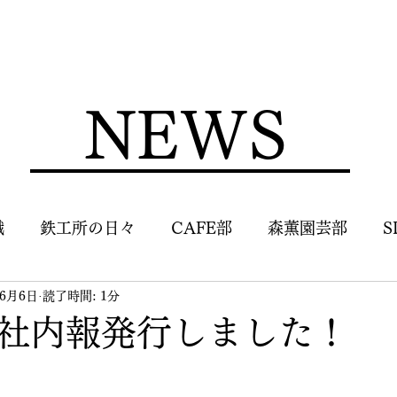
NEWS
識
鉄工所の日々
CAFE部
森薫園芸部
S
年6月6日
読了時間: 1分
社内報発行しました！