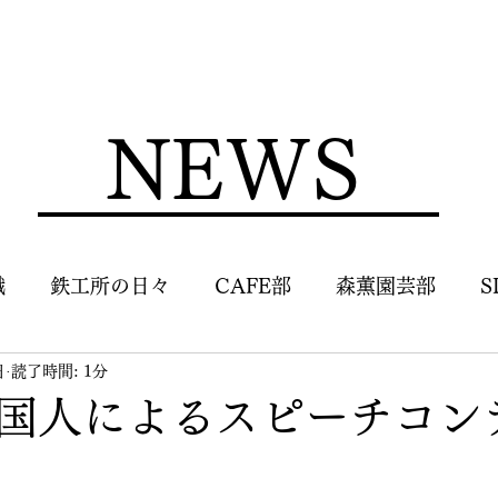
NEWS
識
鉄工所の日々
CAFE部
森薫園芸部
S
日
読了時間: 1分
国人によるスピーチコン