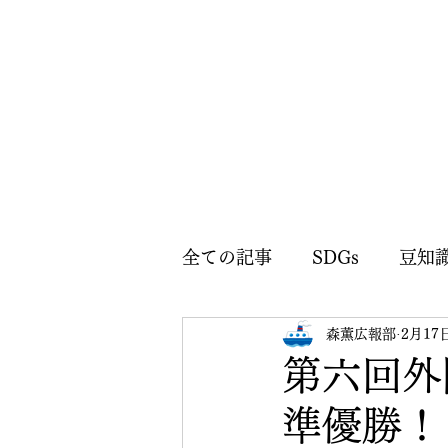
全ての記事
SDGs
豆知
森薫広報部
2月17
森薫広報部のお知らせ
第六回外
準優勝！