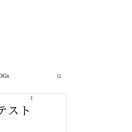
DGs
テスト