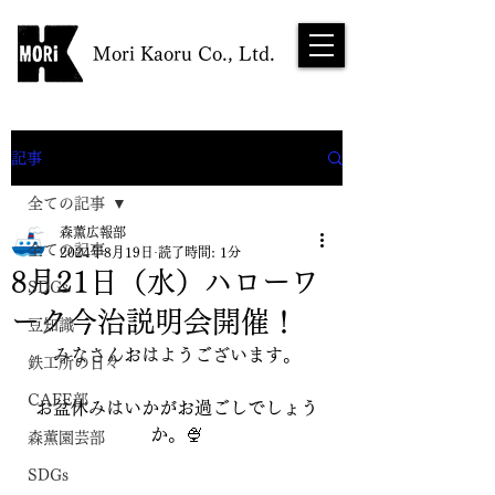
Mori Kaoru Co., Ltd.
NEWS
記事
全ての記事
森薫広報部
全ての記事
2024年8月19日
読了時間: 1分
8月21日（水）ハローワ
SDGs
ーク今治説明会開催！
豆知識
みなさんおはようございます。
鉄工所の日々
CAFE部
お盆休みはいかがお過ごしでしょう
か。🍨
森薫園芸部
SDGs