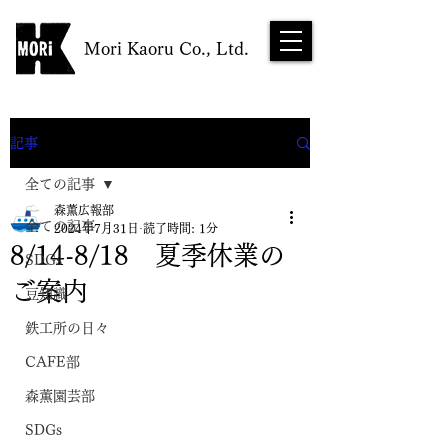
Mori Kaoru Co., Ltd.
NEWS
記事
全ての記事
森薫広報部
全ての記事
2024年7月31日
読了時間: 1分
8/14-8/18 夏季休業の
SDGs
ご案内
豆知識
鉄工所の日々
CAFE部
森薫園芸部
SDGs