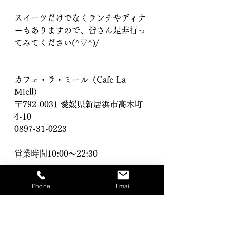
スイーツだけでなくランチやディナ
ーもありますので、皆さん是非行っ
てみてください(^▽^)/
カフェ・ラ・ミール（Cafe La 
Miell）
〒792-0031 愛媛県新居浜市高木町
4-10
0897-31-0223
営業時間10:00～22:30
定休日　水曜日
Phone
Email
料理メニュー : Cafe La Miell （カフ
ェ・ラ・ミール） - 新居浜/カフェ | 
食べログ (tabelog.com)