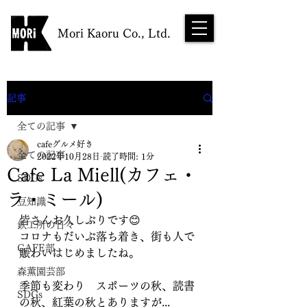
Mori Kaoru Co., Ltd.
NEWS
記事
全ての記事
cafeグルメ好き
全ての記事
2022年10月28日
読了時間: 1分
Cafe La Miell(カフェ・
SDGs
ラ・ミール)
豆知識
皆さんお久しぶりです😊
鉄工所の日々
コロナもだいぶ落ち着き、街も人で
CAFE部
賑わいはじめましたね。
森薫園芸部
季節も変わり　スポーツの秋、読書
SDGs
の秋、紅葉の秋とありますが...