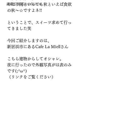
森薫広報部のお知らせ
やはり何といっても秋といえば食欲
の秋～☆ですよネ!!
ということで、スイーツ求めて行っ
てきました笑
今回ご紹介しますのは、
新居浜市にあるCafe La Miellさん
こちら建物からしてオシャレ。
夜に行ったので外観写真がは表のみ
です(;^ω^)
（リンクをご覧ください）