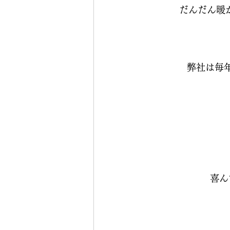
だんだん暖
弊社は毎
喜ん