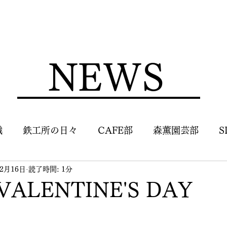
NEWS
識
鉄工所の日々
CAFE部
森薫園芸部
S
年2月16日
読了時間: 1分
VALENTINE'S DAY