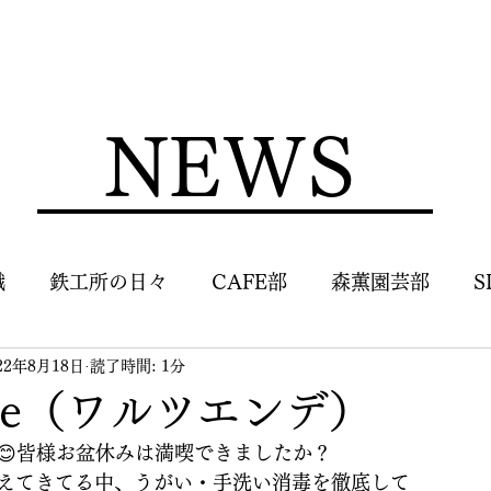
NEWS
識
鉄工所の日々
CAFE部
森薫園芸部
S
22年8月18日
読了時間: 1分
&de（ワルツエンデ）
😊皆様お盆休みは満喫できましたか？
えてきてる中、うがい・手洗い消毒を徹底して