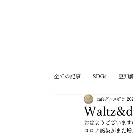
全ての記事
SDGs
豆知
cafeグルメ好き
20
森薫広報部のお知らせ
Waltz
おはようございます
コロナ感染がまた増